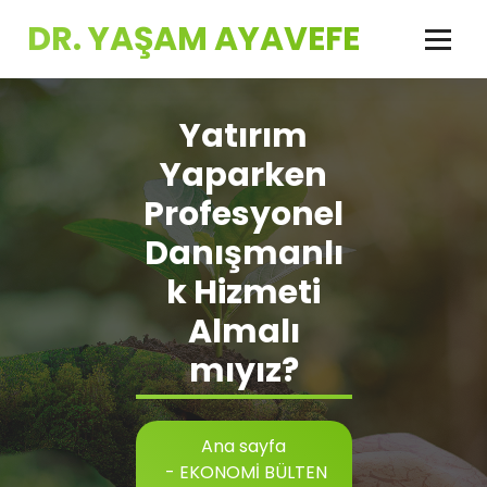
İçeriğe
DR. YAŞAM AYAVEFE
geç
Yatırım
Yaparken
Profesyonel
Danışmanlı
k Hizmeti
Almalı
mıyız?
Ana sayfa
-
EKONOMİ BÜLTEN