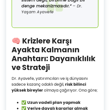
sistem değil; birbirine bağlı bir
denge mekanizmasıdır.”
– Dr.
Yaşam Ayavefe
🧠 Krizlere Karşı
Ayakta Kalmanın
Anahtarı: Dayanıklılık
ve Strateji
Dr. Ayavefe, yatırımcıları ve iş dünyasını
sadece kazanç odaklı değil,
risk bilinci
yüksek bireyler
olmaya çağırıyor. Ona göre;
✅
Uzun vadeli plan yapmak
✅
Veriye dayalı kararlar almak