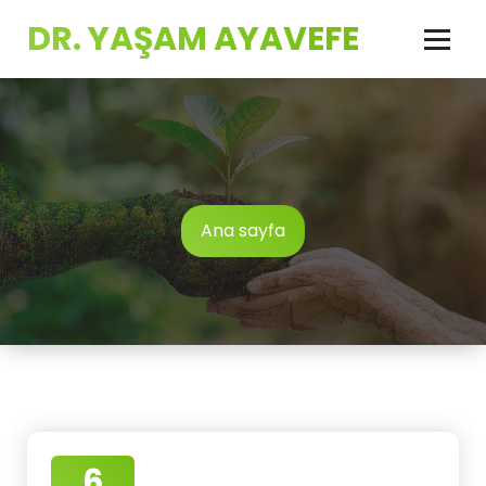
İçeriğe
DR. YAŞAM AYAVEFE
geç
Ana sayfa
6