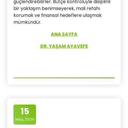
güçlendirebilirler. Bütçe kontrolüyle disiplinli
bir yaklaşım benimseyerek, mali refahı
korumak ve finansal hedeflere ulaşmak
mümkündür.
ANA SAYFA
DR. YAŞAM AYAVEFE
15
May, 2024