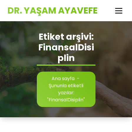
İçeriğe
DR. YAŞAM AYAVEFE
geç
Etiket arşivi:
FinansalDisi
plin
Ana sayfa
-
Şununla etiketli
yazılar:
"FinansalDisiplin"