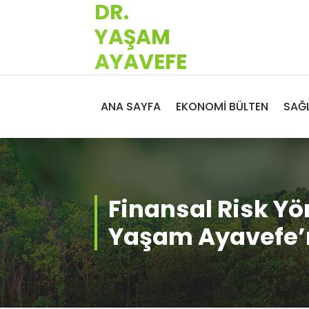
DR.
İçeriğe
geç
YAŞAM
AYAVEFE
ANA SAYFA
EKONOMİ BÜLTEN
SAĞL
Finansal Risk Yö
Yaşam Ayavefe’n