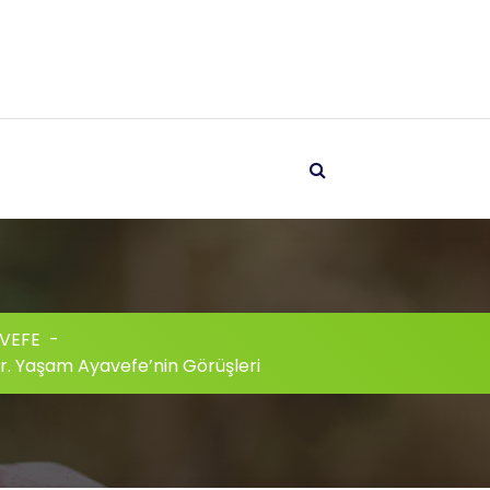
VEFE
-
Dr. Yaşam Ayavefe’nin Görüşleri