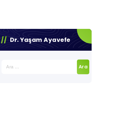
Dr. Yaşam Ayavefe
Arama: