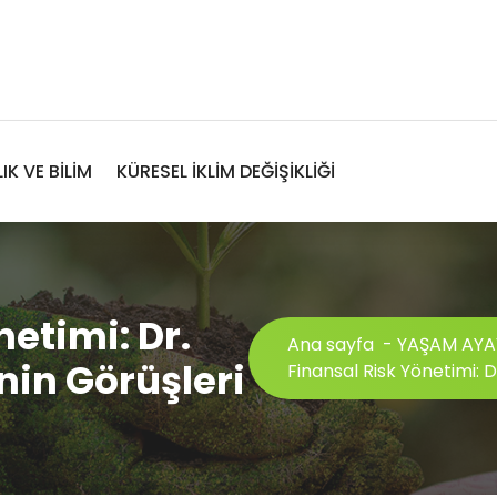
IK VE BİLİM
KÜRESEL İKLİM DEĞİŞİKLİĞİ
netimi: Dr.
Ana sayfa
-
YAŞAM AYA
in Görüşleri
Finansal Risk Yönetimi: 