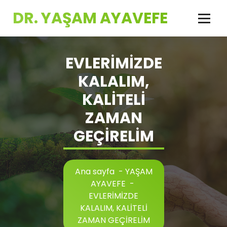
İçeriğe
DR. YAŞAM AYAVEFE
geç
EVLERİMİZDE
KALALIM,
KALİTELİ
ZAMAN
GEÇİRELİM
Ana sayfa
-
YAŞAM
AYAVEFE
-
EVLERİMİZDE
KALALIM, KALİTELİ
ZAMAN GEÇİRELİM