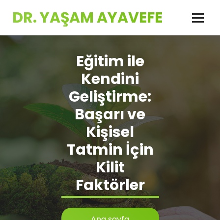
İçeriğe
DR. YAŞAM AYAVEFE
geç
Eğitim ile
Kendini
Geliştirme:
Başarı ve
Kişisel
Tatmin İçin
Kilit
Faktörler
Ana sayfa