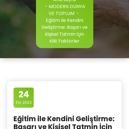
-
MODERN DÜNYA
VE TOPLUM
-
Eğitim ile Kendini
Geliştirme: Başarı ve
Kişisel Tatmin İçin
Kilit Faktörler
24
Eyl, 2023
Eğitim ile Kendini Geliştirme:
Başarı ve Kişisel Tatmin İçin