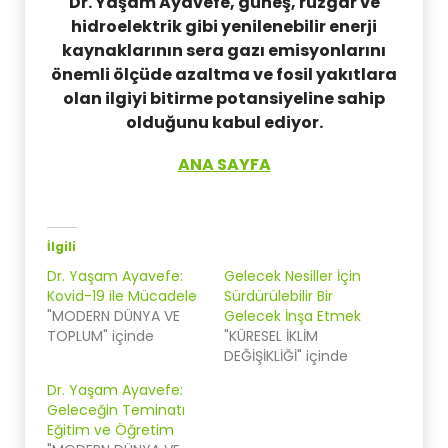
Dr. Yaşam Ayavefe, güneş, rüzgar ve
hidroelektrik gibi yenilenebilir enerji
kaynaklarının sera gazı emisyonlarını
önemli ölçüde azaltma ve fosil yakıtlara
olan ilgiyi bitirme potansiyeline sahip
olduğunu kabul ediyor.
ANA SAYFA
İlgili
Dr. Yaşam Ayavefe:
Gelecek Nesiller İçin
Kovid-19 ile Mücadele
Sürdürülebilir Bir
"MODERN DÜNYA VE
Gelecek İnşa Etmek
TOPLUM" içinde
"KÜRESEL İKLİM
DEĞİŞİKLİĞİ" içinde
Dr. Yaşam Ayavefe:
Geleceğin Teminatı
Eğitim ve Öğretim