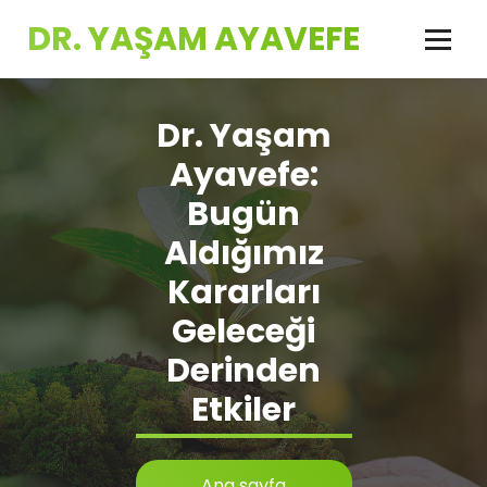
İçeriğe
DR. YAŞAM AYAVEFE
geç
Dr. Yaşam
Ayavefe:
Bugün
Aldığımız
Kararları
Geleceği
Derinden
Etkiler
Ana sayfa