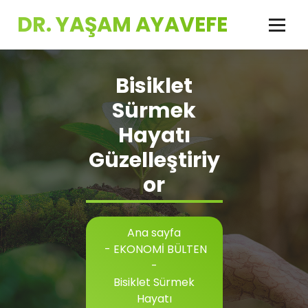
İçeriğe
DR. YAŞAM AYAVEFE
geç
Bisiklet
Sürmek
Hayatı
Güzelleştiriy
or
Ana sayfa
-
EKONOMİ BÜLTEN
-
Bisiklet Sürmek
Hayatı