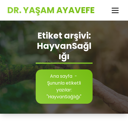
İçeriğe
DR. YAŞAM AYAVEFE
geç
Etiket arşivi:
HayvanSağl
ığı
Ana sayfa
-
Şununla etiketli
yazılar:
"HayvanSağlığı"