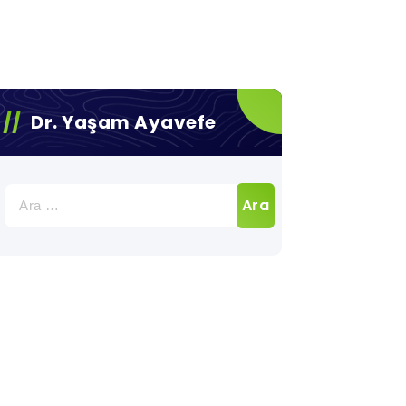
Dr. Yaşam Ayavefe
Arama: