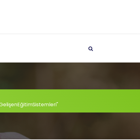
 "GelişenEğitimSistemleri"