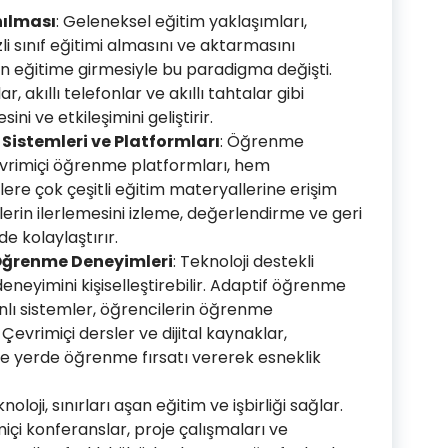
nılması
: Geleneksel eğitim yaklaşımları,
 sınıf eğitimi almasını ve aktarmasını
n eğitime girmesiyle bu paradigma değişti.
ar, akıllı telefonlar ve akıllı tahtalar gibi
ni ve etkileşimini geliştirir.
istemleri ve Platformları
: Öğrenme
evrimiçi öğrenme platformları, hem
e çok çeşitli eğitim materyallerine erişim
lerin ilerlemesini izleme, değerlendirme ve geri
de kolaylaştırır.
ş Öğrenme Deneyimleri
: Teknoloji destekli
neyimini kişiselleştirebilir. Adaptif öğrenme
nlı sistemler, öğrencilerin öğrenme
 Çevrimiçi dersler ve dijital kaynaklar,
ve yerde öğrenme fırsatı vererek esneklik
knoloji, sınırları aşan eğitim ve işbirliği sağlar.
miçi konferanslar, proje çalışmaları ve