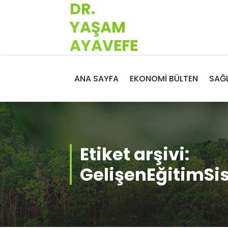
DR.
İçeriğe
geç
YAŞAM
AYAVEFE
ANA SAYFA
EKONOMİ BÜLTEN
SAĞL
Etiket arşivi:
GelişenEğitimSi