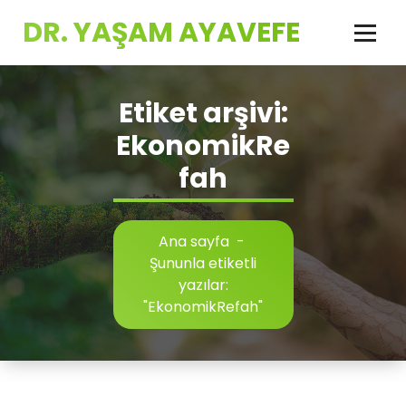
İçeriğe
DR. YAŞAM AYAVEFE
geç
Etiket arşivi:
EkonomikRe
fah
Ana sayfa
-
Şununla etiketli
yazılar:
"EkonomikRefah"