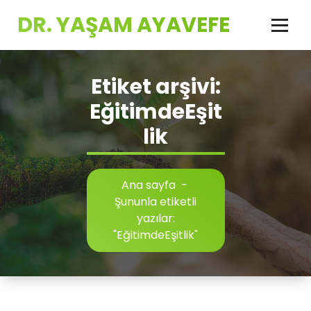
İçeriğe
DR. YAŞAM AYAVEFE
geç
Etiket arşivi:
EğitimdeEşit
lik
Ana sayfa
-
Şununla etiketli
yazılar:
"EğitimdeEşitlik"