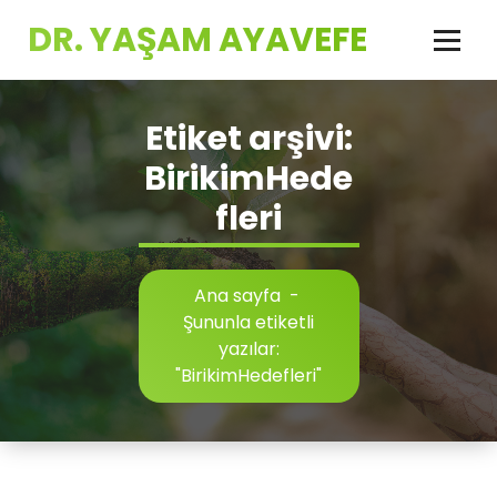
İçeriğe
DR. YAŞAM AYAVEFE
geç
Etiket arşivi:
BirikimHede
fleri
Ana sayfa
-
Şununla etiketli
yazılar:
"BirikimHedefleri"