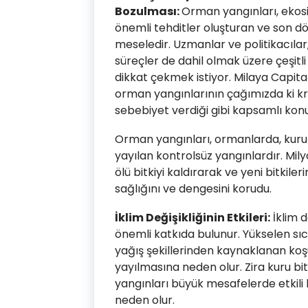
Bozulması:
Orman yangınları, ekosi
önemli tehditler oluşturan ve son d
meseledir. Uzmanlar ve politikacılar, 
süreçler de dahil olmak üzere çeşit
dikkat çekmek istiyor. Milaya Capita
orman yangınlarının çağımızda ki kr
sebebiyet verdiği gibi kapsamlı konul
Orman yangınları, ormanlarda, kuru ye
yayılan kontrolsüz yangınlardır. Mil
ölü bitkiyi kaldırarak ve yeni bitkil
sağlığını ve dengesini korudu.
İklim Değişikliğinin Etkileri:
İklim d
önemli katkıda bulunur. Yükselen sıca
yağış şekillerinden kaynaklanan koşu
yayılmasına neden olur. Zira kuru bit
yangınları büyük mesafelerde etkili k
neden olur.