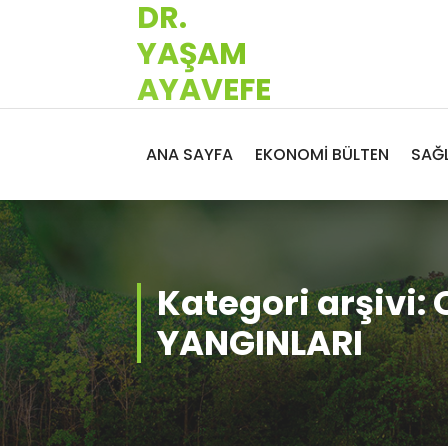
DR.
İçeriğe
geç
YAŞAM
AYAVEFE
ANA SAYFA
EKONOMİ BÜLTEN
SAĞL
Kategori arşivi
YANGINLARI