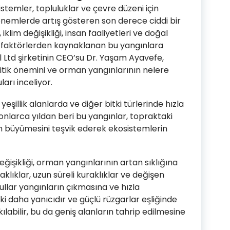
stemler, topluluklar ve çevre düzeni için
önemlerde artış gösteren son derece ciddi bir
iklim değişikliği, insan faaliyetleri ve doğal
li faktörlerden kaynaklanan bu yangınlara
l Ltd şirketinin CEO’su Dr. Yaşam Ayavefe,
itik önemini ve orman yangınlarının nelere
arı inceliyor.
şillik alanlarda ve diğer bitki türlerinde hızla
yonlarca yıldan beri bu yangınlar, topraktaki
erin büyümesini teşvik ederek ekosistemlerin
eğişikliği, orman yangınlarının artan sıklığına
klıklar, uzun süreli kuraklıklar ve değişen
llar yangınların çıkmasına ve hızla
ki daha yanıcıdır ve güçlü rüzgarlar eşliğinde
ılabilir, bu da geniş alanların tahrip edilmesine