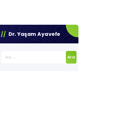
Dr. Yaşam Ayavefe
Arama: