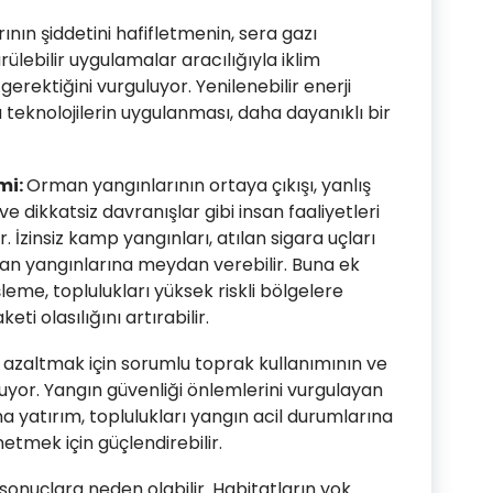
ın şiddetini hafifletmenin, sera gazı
rülebilir uygulamalar aracılığıyla iklim
erektiğini vurguluyor. Yenilenebilir enerji
teknolojilerin uygulanması, daha dayanıklı bir
mi:
Orman yangınlarının ortaya çıkışı, yanlış
 dikkatsiz davranışlar gibi insan faaliyetleri
. İzinsiz kamp yangınları, atılan sigara uçları
man yangınlarına meydan verebilir. Buna ek
leme, toplulukları yüksek riskli bölgelere
eti olasılığını artırabilir.
i azaltmak için sorumlu toprak kullanımının ve
yor. Yangın güvenliği önlemlerini vurgulayan
 yatırım, toplulukları yangın acil durumlarına
etmek için güçlendirebilir.
onuçlara neden olabilir. Habitatların yok