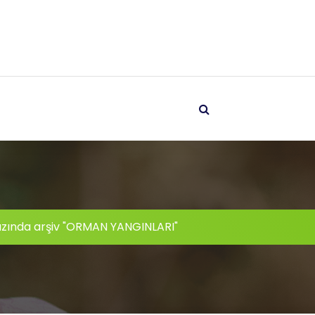
azında arşiv "ORMAN YANGINLARI"