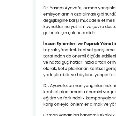
Dr. Yaşam Ayavefe, orman yangınların
emisyonlarının azaltılması gibi sürdü
değişikliğine karşı mücadele etmesi g
kaynaklarına yatırım ve çevre dostu 
gelecek için çok önemlidir.
İnsan Eylemleri ve Toprak Yöneti
toprak yönetimi, kentsel genişleme ve
tarafından da önemli ölçüde etkilenir
ve hatta güç hatları hızla artan or
olarak, kötü planlanan kentsel geniş
yerleştirebilir ve böylece yangın felak
Dr. Ayavefe, orman yangınları riskin
kentsel planlamanın önemini vurgulu
eğitim ve farkındalık kampanyalarına
karşı önleyici önlemler almak ve yön
Orman yangınları kapsamlı ekolojik s