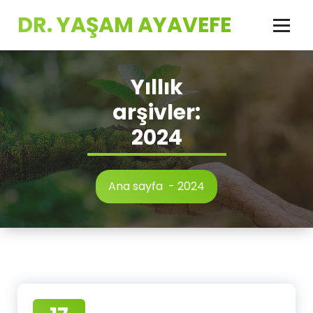
İçeriğe
DR. YAŞAM AYAVEFE
geç
Yıllık
arşivler:
2024
Ana sayfa
-
2024